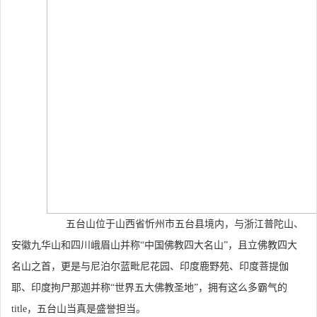
五台山位于山西省忻州市五台县境内，与浙江普陀山、
安徽九华山和四川峨眉山并称“中国佛教四大名山”，且立佛教四大
名山之首，更是与尼泊尔蓝毗尼花园、印度鹿野苑、印度菩提伽
耶、印度拘尸那迦并称“世界五大佛教圣地”，拥有这么多霸气的
title，五台山当真是盛誉担当。