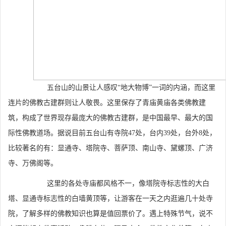
五台山的山景让人感叹“地大物博”一词的内涵，而这里
连片的佛教古建群则让人敬畏。这里保存了青庙黄庙各类佛教建
筑，构成了世界现存最庞大的佛教古建群，是中国最早、最大的国
际性佛教道场。据说目前五台山有寺院47处，台内39处，台外8处，
比较著名的有：显通寺、塔院寺、菩萨顶、南山寺、黛螺顶、广济
寺、万佛阁等。
这里的各处寺庙都风格不一，像塔院寺标志性的大白
塔、显通寺标志性的白墙黄顶等，让游客在一天之内逛遍几十处寺
院，了解多样的佛教知识也算是值回票价了。遇上特殊节气，说不