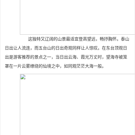
这独特又辽阔的山景最适宜登高望远，畅抒胸怀。泰山
日出让人流连，而五台山的日出奇观同样让人惊叹。在东台顶观日
出是游客推荐的景点之一，当日出云海、霞光万丈时，望海寺被笼
罩在一片云雾缭绕的仙境之中，如同观茫茫大海一般。