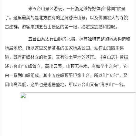
来五台山景区游玩，一日游足够好好体验“佛国”胜景
了。这里最美的是北方独有的辽阔苍茫山景，以及佛国宏大的寺院
古建群，游客来到五台山景区的第一眼，必定是震撼和惊叹。
五台山系太行山脉的北端，拥有独特完整的地质构造和
地层地貌，所以这里又是著名的国家地质公园。站在山顶四周远
眺，既有群峰林立的壮阔，又有沙土草地的苍茫。《名山志》曾描
述五台山“五峰耸立，高出云表，山顶无林木，有如垒土之台”，它
由一系列山峰组成，其中五座峰顶平坦像土台，所以叫“五台”，又
因山高温低，这里也是避暑盛地，所以五台山又有“清凉山”一名。