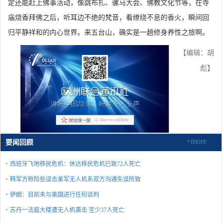
定还能赶上佛事活动，像跳布扎、骡马大会、佛教文化节等，在寺
庙烧香拜佛之后，听耳边不绝的梵音，看缭绕不息的香火，瞬间回
归平静祥和的内心世界。来五台山，确实是一趟修身养性之旅啊。
【编辑：胡
彪】
+more
要闻回顾
·
西班牙飞地移民危机：休达移民危机已致72人死亡
·
韩军方称险些误击美军无人机系双方沟通失误所致
·
伊朗：目前未与美国进行任何谈判
·
苏丹一法庭大楼遭无人机袭击 至少37人死亡