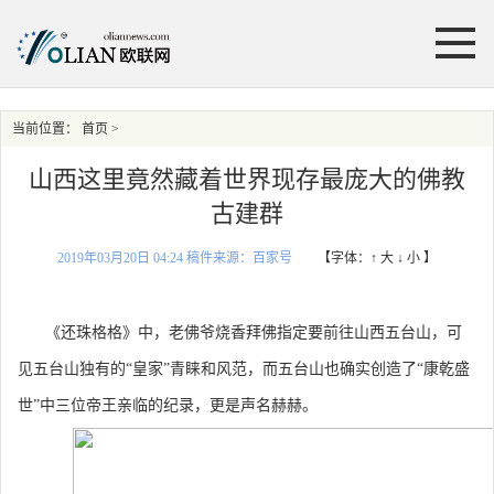
当前位置：
首页
>
山西这里竟然藏着世界现存最庞大的佛教
古建群
2019年03月20日 04:24 稿件来源：百家号
【字体：
↑ 大
↓ 小
】
《还珠格格》中，老佛爷烧香拜佛指定要前往山西五台山，可
见五台山独有的“皇家”青睐和风范，而五台山也确实创造了“康乾盛
世”中三位帝王亲临的纪录，更是声名赫赫。