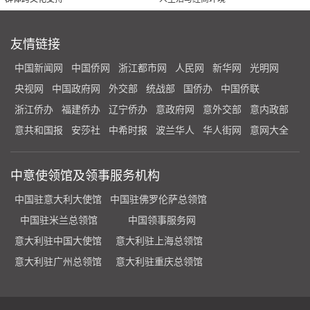
友情链接
中国新闻网
中国侨网
浙江都市网
人民网
新华网
光明网
央视网
中国政府网
外交部
统战部
国侨办
中国侨联
浙江侨办
福建侨办
辽宁侨办
意政府网
意外交部
意内政部
意共和国报
安莎社
中希时报
波兰华人
华人街网
意网大全
中意使领馆及领事服务机构
中国驻意大利大使馆
中国驻佛罗伦萨总领馆
中国驻米兰总领馆
中国领事服务网
意大利驻中国大使馆
意大利驻上海总领馆
意大利驻广州总领馆
意大利驻重庆总领馆