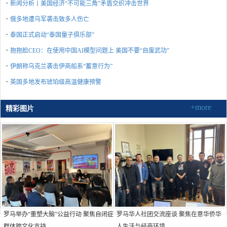
·
新闻分析丨美国经济“不可能三角”矛盾交织冲击世界
·
俄多地遭乌军袭击致多人伤亡
·
泰国正式启动“泰国量子俱乐部”
·
抱抱脸CEO：在使用中国AI模型问题上 美国不要“自废武功”
·
伊朗称乌克兰袭击伊商船系“蓄意行为”
·
英国多地发布琥珀级高温健康预警
+more
精彩图片
罗马举办“重塑大脑”公益行动 聚焦自闭症
罗马华人社团交流座谈 聚焦在意华侨华
群体跨文化支持
人生活与经商环境