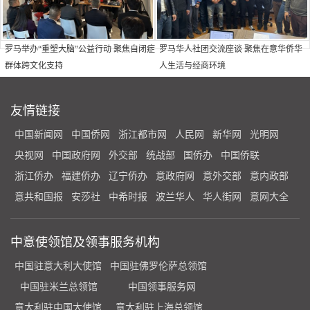
罗马举办“重塑大脑”公益行动 聚焦自闭症
罗马华人社团交流座谈 聚焦在意华侨华
群体跨文化支持
人生活与经商环境
友情链接
中国新闻网
中国侨网
浙江都市网
人民网
新华网
光明网
央视网
中国政府网
外交部
统战部
国侨办
中国侨联
浙江侨办
福建侨办
辽宁侨办
意政府网
意外交部
意内政部
意共和国报
安莎社
中希时报
波兰华人
华人街网
意网大全
中意使领馆及领事服务机构
中国驻意大利大使馆
中国驻佛罗伦萨总领馆
中国驻米兰总领馆
中国领事服务网
意大利驻中国大使馆
意大利驻上海总领馆