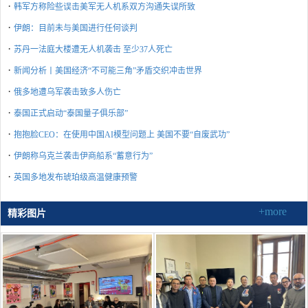
·
韩军方称险些误击美军无人机系双方沟通失误所致
·
伊朗：目前未与美国进行任何谈判
·
苏丹一法庭大楼遭无人机袭击 至少37人死亡
·
新闻分析丨美国经济“不可能三角”矛盾交织冲击世界
·
俄多地遭乌军袭击致多人伤亡
·
泰国正式启动“泰国量子俱乐部”
·
抱抱脸CEO：在使用中国AI模型问题上 美国不要“自废武功”
·
伊朗称乌克兰袭击伊商船系“蓄意行为”
·
英国多地发布琥珀级高温健康预警
+more
精彩图片