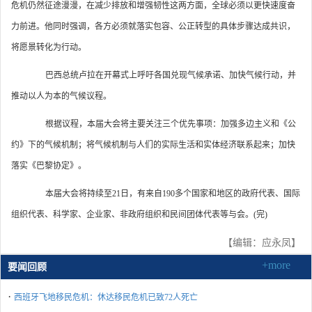
危机仍然征途漫漫，在减少排放和增强韧性这两方面，全球必须以更快速度奋
力前进。他同时强调，各方必须就落实包容、公正转型的具体步骤达成共识，
将愿景转化为行动。
巴西总统卢拉在开幕式上呼吁各国兑现气候承诺、加快气候行动，并
推动以人为本的气候议程。
根据议程，本届大会将主要关注三个优先事项：加强多边主义和《公
约》下的气候机制；将气候机制与人们的实际生活和实体经济联系起来；加快
落实《巴黎协定》。
本届大会将持续至21日，有来自190多个国家和地区的政府代表、国际
组织代表、科学家、企业家、非政府组织和民间团体代表等与会。(完)
【编辑：应永凤】
+more
要闻回顾
·
西班牙飞地移民危机：休达移民危机已致72人死亡