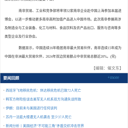
南非贸易、工业和竞争部将率领32家南非企业赴中国上海参加本届进
博会，以进一步推动更多南非高附加值产品进入中国市场。此次南非参展商涉
及制造业与工业装备、化工与材料、食品饮料及农产品出口、服务与咨询等多
类型企业及行业协会。
数据显示，中国连续16年稳居南非最大贸易伙伴，南非连续15年成为
中国在非洲最大贸易伙伴，2024年双边贸易额占中非贸易总额近20%。(完)
【编辑：催文东】
+more
要闻回顾
·
西班牙飞地移民危机：休达移民危机已致72人死亡
·
韩军方称险些误击美军无人机系双方沟通失误所致
·
伊朗：目前未与美国进行任何谈判
·
苏丹一法庭大楼遭无人机袭击 至少37人死亡
·
新闻分析丨美国经济“不可能三角”矛盾交织冲击世界