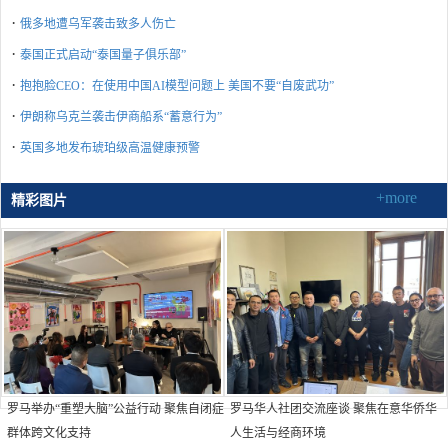
·
俄多地遭乌军袭击致多人伤亡
·
泰国正式启动“泰国量子俱乐部”
·
抱抱脸CEO：在使用中国AI模型问题上 美国不要“自废武功”
·
伊朗称乌克兰袭击伊商船系“蓄意行为”
·
英国多地发布琥珀级高温健康预警
+more
精彩图片
罗马举办“重塑大脑”公益行动 聚焦自闭症
罗马华人社团交流座谈 聚焦在意华侨华
群体跨文化支持
人生活与经商环境