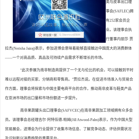
类与皮革出口理
事会(SAFLEC)拥
有252家会员企
业。该理事会执
行董事内丽莎·贾
拉杰(Nerisha Jairaj)表示，参加进博会意味着能够直接触达中国庞大的消费群体
——一个对高品质、真品及可持续产品需求不断增长的市场。
“此次参展为南非制造商提供了一个无与伦比的机会，可以接触到平时
难以远程对接的买家、分销商和零售商。”贾拉杰说。在促进市场准入与贸易合
作方面，理事会将探索与中国主要电商平台的合作，推动南非皮革与鞋类产品
在亚洲市场的出口量和市场份额进一步提升。
南非果蔬罐头出口理事会(SAFVCEC)在南非果蔬加工领域拥有众多会
员。该理事会总经理吉尔·阿特伍德-帕姆(Jill Atwood-Palm)表示，作为中国大型
贸易展会，进博会为行业提供了收集市场信息、了解竞争动态、评估供需状况
及识别新兴消费趋势的重要平台。