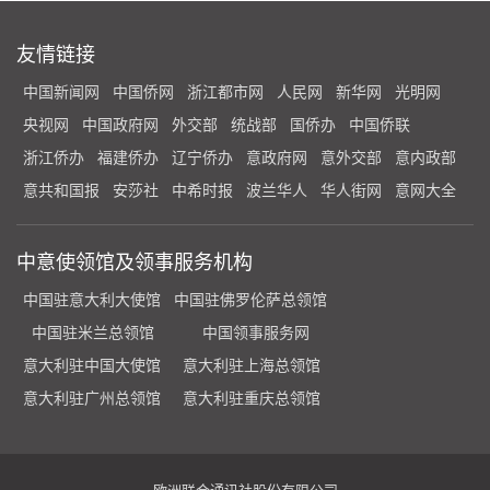
友情链接
中国新闻网
中国侨网
浙江都市网
人民网
新华网
光明网
央视网
中国政府网
外交部
统战部
国侨办
中国侨联
浙江侨办
福建侨办
辽宁侨办
意政府网
意外交部
意内政部
意共和国报
安莎社
中希时报
波兰华人
华人街网
意网大全
中意使领馆及领事服务机构
中国驻意大利大使馆
中国驻佛罗伦萨总领馆
中国驻米兰总领馆
中国领事服务网
意大利驻中国大使馆
意大利驻上海总领馆
意大利驻广州总领馆
意大利驻重庆总领馆