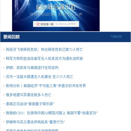
+more
要闻回顾
·
西班牙飞地移民危机：休达移民危机已致72人死亡
·
韩军方称险些误击美军无人机系双方沟通失误所致
·
伊朗：目前未与美国进行任何谈判
·
苏丹一法庭大楼遭无人机袭击 至少37人死亡
·
新闻分析丨美国经济“不可能三角”矛盾交织冲击世界
·
俄多地遭乌军袭击致多人伤亡
·
泰国正式启动“泰国量子俱乐部”
·
抱抱脸CEO：在使用中国AI模型问题上 美国不要“自废武功”
·
伊朗称乌克兰袭击伊商船系“蓄意行为”
·