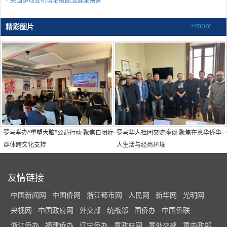
英国多地发布琥珀级高温健康预警
+more
精彩图片
罗马举办“重塑大脑”公益行动 聚焦自闭症
罗马华人社团交流座谈 聚焦在意华侨华
群体跨文化支持
人生活与经商环境
友情链接
中国新闻网
中国侨网
浙江都市网
人民网
新华网
光明网
央视网
中国政府网
外交部
统战部
国侨办
中国侨联
浙江侨办
福建侨办
辽宁侨办
意政府网
意外交部
意内政部