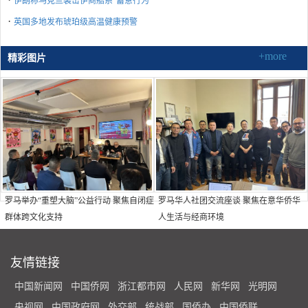
伊朗称乌克兰袭击伊商船系“蓄意行为”
·
英国多地发布琥珀级高温健康预警
+more
精彩图片
罗马举办“重塑大脑”公益行动 聚焦自闭症
罗马华人社团交流座谈 聚焦在意华侨华
群体跨文化支持
人生活与经商环境
友情链接
中国新闻网
中国侨网
浙江都市网
人民网
新华网
光明网
央视网
中国政府网
外交部
统战部
国侨办
中国侨联