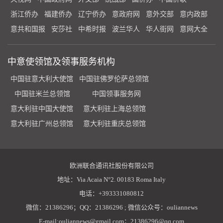
浙江侨办
福建侨办
辽宁侨办
意政府网
意外交部
意内政部
意共和国报
安莎社
中希时报
波兰华人
华人街网
意网大全
中意使领馆及领事服务机构
中国驻意大利大使馆
中国驻佛罗伦萨总领馆
中国驻米兰总领馆
中国领事服务网
意大利驻中国大使馆
意大利驻上海总领馆
意大利驻广州总领馆
意大利驻重庆总领馆
欧洲联合通讯社股份有限公司
地址：Via Acaia N°2. 00183 Roma Italy
电话：+393331080812
微信：21386296；QQ：21386296 ; 微信公众号：ouliannews
E-mail:ouliannews@gmail.com；21386296@qq.com