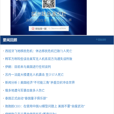
+more
要闻回顾
·
西班牙飞地移民危机：休达移民危机已致72人死亡
·
韩军方称险些误击美军无人机系双方沟通失误所致
·
伊朗：目前未与美国进行任何谈判
·
苏丹一法庭大楼遭无人机袭击 至少37人死亡
·
新闻分析丨美国经济“不可能三角”矛盾交织冲击世界
·
俄多地遭乌军袭击致多人伤亡
·
泰国正式启动“泰国量子俱乐部”
·
抱抱脸CEO：在使用中国AI模型问题上 美国不要“自废武功”
·