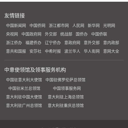
友情链接
中国新闻网
中国侨网
浙江都市网
人民网
新华网
光明网
央视网
中国政府网
外交部
统战部
国侨办
中国侨联
浙江侨办
福建侨办
辽宁侨办
意政府网
意外交部
意内政部
意共和国报
安莎社
中希时报
波兰华人
华人街网
意网大全
中意使领馆及领事服务机构
中国驻意大利大使馆
中国驻佛罗伦萨总领馆
中国驻米兰总领馆
中国领事服务网
意大利驻中国大使馆
意大利驻上海总领馆
意大利驻广州总领馆
意大利驻重庆总领馆