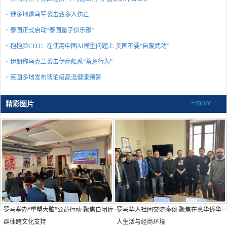
·
俄多地遭乌军袭击致多人伤亡
·
泰国正式启动“泰国量子俱乐部”
·
抱抱脸CEO：在使用中国AI模型问题上 美国不要“自废武功”
·
伊朗称乌克兰袭击伊商船系“蓄意行为”
·
英国多地发布琥珀级高温健康预警
+more
精彩图片
罗马举办“重塑大脑”公益行动 聚焦自闭症
罗马华人社团交流座谈 聚焦在意华侨华
群体跨文化支持
人生活与经商环境