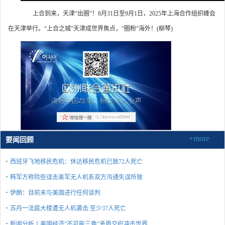
上合到来，天津“出圈”！8月31日至9月1日，2025年上海合作组织峰会
在天津举行。“上合之城”天津成世界焦点，“圈粉”海外！(柳棽)
+more
要闻回顾
·
西班牙飞地移民危机：休达移民危机已致72人死亡
·
韩军方称险些误击美军无人机系双方沟通失误所致
·
伊朗：目前未与美国进行任何谈判
·
苏丹一法庭大楼遭无人机袭击 至少37人死亡
·
新闻分析丨美国经济“不可能三角”矛盾交织冲击世界