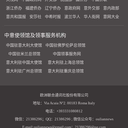
浙江侨办
福建侨办
辽宁侨办
意政府网
意外交部
意内政部
意共和国报
安莎社
中希时报
波兰华人
华人街网
意网大全
中意使领馆及领事服务机构
中国驻意大利大使馆
中国驻佛罗伦萨总领馆
中国驻米兰总领馆
中国领事服务网
意大利驻中国大使馆
意大利驻上海总领馆
意大利驻广州总领馆
意大利驻重庆总领馆
欧洲联合通讯社股份有限公司
地址：Via Acaia N°2. 00183 Roma Italy
电话：+393331080812
微信：21386296；QQ：21386296 ; 微信公众号：ouliannews
E-mail:ouliannews@gmail.com；21386296@qq.com