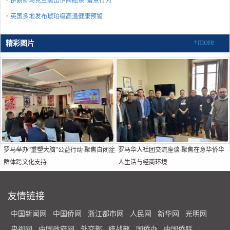
伊朗称乌克兰袭击伊商船系“蓄意行为”
·
英国多地发布琥珀级高温健康预警
+more
精彩图片
罗马举办“重塑大脑”公益行动 聚焦自闭症
罗马华人社团交流座谈 聚焦在意华侨华
群体跨文化支持
人生活与经商环境
友情链接
中国新闻网
中国侨网
浙江都市网
人民网
新华网
光明网
央视网
中国政府网
外交部
统战部
国侨办
中国侨联