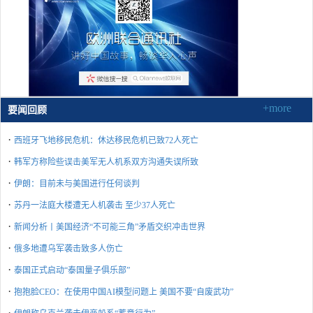
+more
要闻回顾
·
西班牙飞地移民危机：休达移民危机已致72人死亡
·
韩军方称险些误击美军无人机系双方沟通失误所致
·
伊朗：目前未与美国进行任何谈判
·
苏丹一法庭大楼遭无人机袭击 至少37人死亡
·
新闻分析丨美国经济“不可能三角”矛盾交织冲击世界
·
俄多地遭乌军袭击致多人伤亡
·
泰国正式启动“泰国量子俱乐部”
·
抱抱脸CEO：在使用中国AI模型问题上 美国不要“自废武功”
·