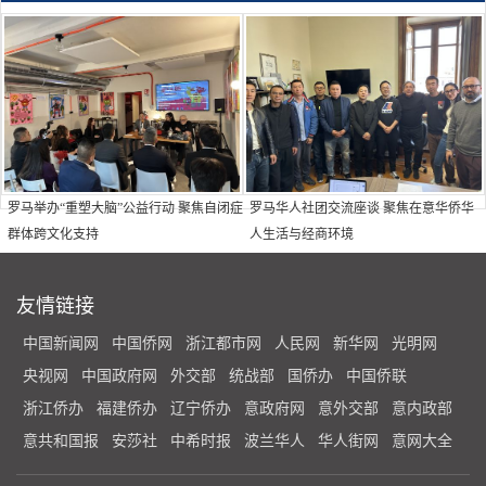
罗马举办“重塑大脑”公益行动 聚焦自闭症
罗马华人社团交流座谈 聚焦在意华侨华
群体跨文化支持
人生活与经商环境
友情链接
中国新闻网
中国侨网
浙江都市网
人民网
新华网
光明网
央视网
中国政府网
外交部
统战部
国侨办
中国侨联
浙江侨办
福建侨办
辽宁侨办
意政府网
意外交部
意内政部
意共和国报
安莎社
中希时报
波兰华人
华人街网
意网大全