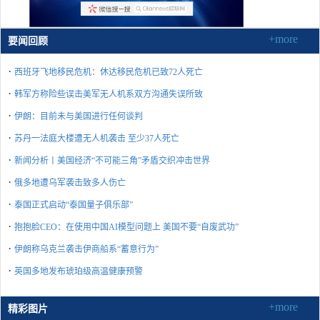
+more
要闻回顾
·
西班牙飞地移民危机：休达移民危机已致72人死亡
·
韩军方称险些误击美军无人机系双方沟通失误所致
·
伊朗：目前未与美国进行任何谈判
·
苏丹一法庭大楼遭无人机袭击 至少37人死亡
·
新闻分析丨美国经济“不可能三角”矛盾交织冲击世界
·
俄多地遭乌军袭击致多人伤亡
·
泰国正式启动“泰国量子俱乐部”
·
抱抱脸CEO：在使用中国AI模型问题上 美国不要“自废武功”
·
伊朗称乌克兰袭击伊商船系“蓄意行为”
·
英国多地发布琥珀级高温健康预警
+more
精彩图片