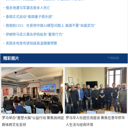
·
俄多地遭乌军袭击致多人伤亡
·
泰国正式启动“泰国量子俱乐部”
·
抱抱脸CEO：在使用中国AI模型问题上 美国不要“自废武功”
·
伊朗称乌克兰袭击伊商船系“蓄意行为”
·
英国多地发布琥珀级高温健康预警
+more
精彩图片
罗马举办“重塑大脑”公益行动 聚焦自闭症
罗马华人社团交流座谈 聚焦在意华侨华
群体跨文化支持
人生活与经商环境