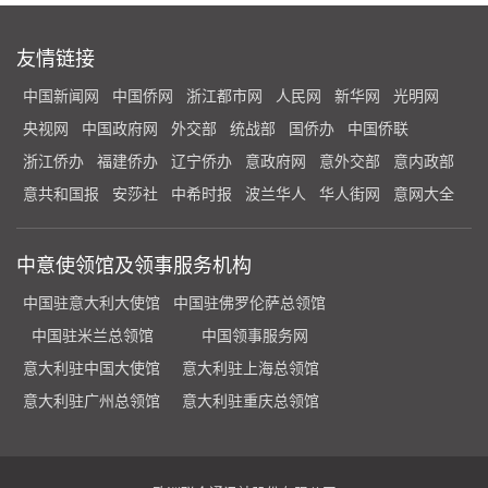
友情链接
中国新闻网
中国侨网
浙江都市网
人民网
新华网
光明网
央视网
中国政府网
外交部
统战部
国侨办
中国侨联
浙江侨办
福建侨办
辽宁侨办
意政府网
意外交部
意内政部
意共和国报
安莎社
中希时报
波兰华人
华人街网
意网大全
中意使领馆及领事服务机构
中国驻意大利大使馆
中国驻佛罗伦萨总领馆
中国驻米兰总领馆
中国领事服务网
意大利驻中国大使馆
意大利驻上海总领馆
意大利驻广州总领馆
意大利驻重庆总领馆