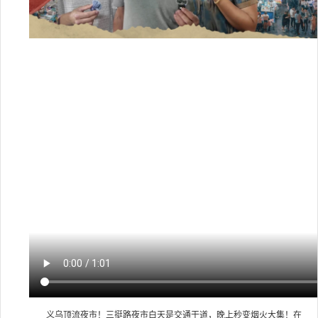
义乌顶流夜市！三挺路夜市白天是交通干道，晚上秒变烟火大集！在