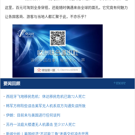
这里，百元可淘到全身穿搭，还能随时偶遇来自全球的面孔。它究竟有何魅力
让各国客商、游客与当地人都汇聚于此，不亦乐乎？
+more
要闻回顾
·
西班牙飞地移民危机：休达移民危机已致72人死亡
·
韩军方称险些误击美军无人机系双方沟通失误所致
·
伊朗：目前未与美国进行任何谈判
·
苏丹一法庭大楼遭无人机袭击 至少37人死亡
·
新闻分析丨美国经济“不可能三角”矛盾交织冲击世界