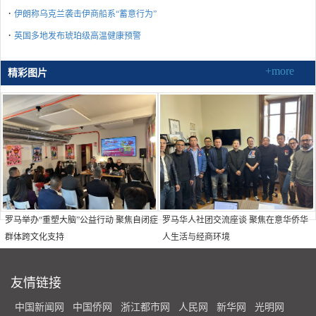
·
伊朗称乌克兰袭击伊商船系“蓄意行为”
·
英国多地发布琥珀级高温健康预警
+more
精彩图片
罗马举办“重塑大脑”公益行动 聚焦自闭症
罗马华人社团交流座谈 聚焦在意华侨华
群体跨文化支持
人生活与经商环境
友情链接
中国新闻网
中国侨网
浙江都市网
人民网
新华网
光明网