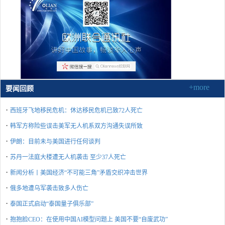
+more
要闻回顾
·
西班牙飞地移民危机：休达移民危机已致72人死亡
·
韩军方称险些误击美军无人机系双方沟通失误所致
·
伊朗：目前未与美国进行任何谈判
·
苏丹一法庭大楼遭无人机袭击 至少37人死亡
·
新闻分析丨美国经济“不可能三角”矛盾交织冲击世界
·
俄多地遭乌军袭击致多人伤亡
·
泰国正式启动“泰国量子俱乐部”
·
抱抱脸CEO：在使用中国AI模型问题上 美国不要“自废武功”