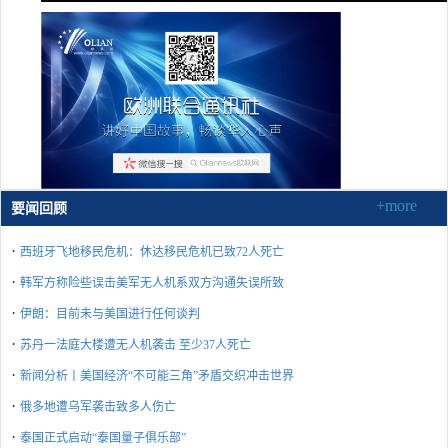
+more
要闻回顾
·
西班牙飞地移民危机：休达移民危机已致72人死亡
·
韩军方称险些误击美军无人机系双方沟通失误所致
·
伊朗：目前未与美国进行任何谈判
·
苏丹一法庭大楼遭无人机袭击 至少37人死亡
·
新闻分析丨美国经济“不可能三角”矛盾交织冲击世界
·
俄多地遭乌军袭击致多人伤亡
·
泰国正式启动“泰国量子俱乐部”