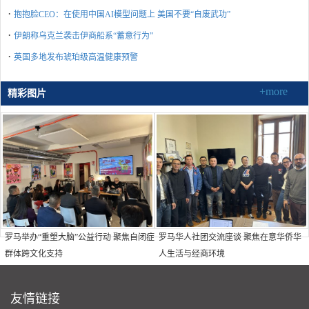
·
抱抱脸CEO：在使用中国AI模型问题上 美国不要“自废武功”
·
伊朗称乌克兰袭击伊商船系“蓄意行为”
·
英国多地发布琥珀级高温健康预警
+more
精彩图片
罗马举办“重塑大脑”公益行动 聚焦自闭症
罗马华人社团交流座谈 聚焦在意华侨华
群体跨文化支持
人生活与经商环境
友情链接