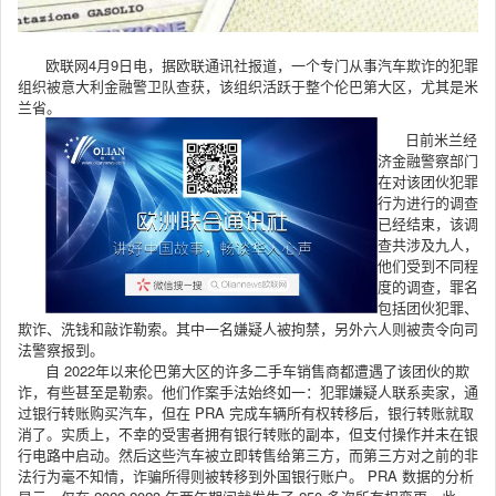
欧联网4月9日电，据欧联通讯社报道，一个专门从事汽车欺诈的犯罪
组织被意大利金融警卫队查获，该组织活跃于整个伦巴第大区，尤其是米
兰省。
日前米兰经
济金融警察部门
在对该团伙犯罪
行为进行的调查
已经结束，该调
查共涉及九人，
他们受到不同程
度的调查，罪名
包括团伙犯罪、
欺诈、洗钱和敲诈勒索。其中一名嫌疑人被拘禁，另外六人则被责令向司
法警察报到。
自 2022年以来伦巴第大区的许多二手车销售商都遭遇了该团伙的欺
诈，有些甚至是勒索。他们作案手法始终如一：犯罪嫌疑人联系卖家，通
过银行转账购买汽车，但在 PRA 完成车辆所有权转移后，银行转账就取
消了。实质上，不幸的受害者拥有银行转账的副本，但支付操作并未在银
行电路中启动。然后这些汽车被立即转售给第三方，而第三方对之前的非
法行为毫不知情，诈骗所得则被转移到外国银行账户。 PRA 数据的分析