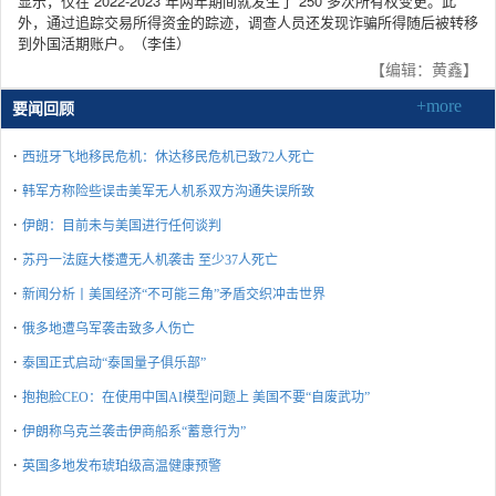
显示，仅在 2022-2023 年两年期间就发生了 250 多次所有权变更。此
外，通过追踪交易所得资金的踪迹，调查人员还发现诈骗所得随后被转移
到外国活期账户。（李佳）
【编辑：黄鑫】
+more
要闻回顾
·
西班牙飞地移民危机：休达移民危机已致72人死亡
·
韩军方称险些误击美军无人机系双方沟通失误所致
·
伊朗：目前未与美国进行任何谈判
·
苏丹一法庭大楼遭无人机袭击 至少37人死亡
·
新闻分析丨美国经济“不可能三角”矛盾交织冲击世界
·
俄多地遭乌军袭击致多人伤亡
·
泰国正式启动“泰国量子俱乐部”
·
抱抱脸CEO：在使用中国AI模型问题上 美国不要“自废武功”
·
伊朗称乌克兰袭击伊商船系“蓄意行为”
·
英国多地发布琥珀级高温健康预警