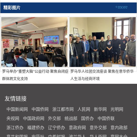
+more
精彩图片
罗马举办“重塑大脑”公益行动 聚焦自闭症
罗马华人社团交流座谈 聚焦在意华侨华
群体跨文化支持
人生活与经商环境
友情链接
中国新闻网
中国侨网
浙江都市网
人民网
新华网
光明网
央视网
中国政府网
外交部
统战部
国侨办
中国侨联
浙江侨办
福建侨办
辽宁侨办
意政府网
意外交部
意内政部
意共和国报
安莎社
中希时报
波兰华人
华人街网
意网大全