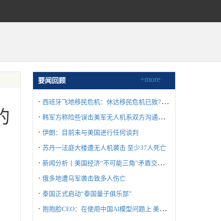
+more
要闻回顾
·
西班牙飞地移民危机：休达移民危机已致72人死亡
的
·
韩军方称险些误击美军无人机系双方沟通失误所致
·
伊朗：目前未与美国进行任何谈判
·
苏丹一法庭大楼遭无人机袭击 至少37人死亡
·
新闻分析丨美国经济“不可能三角”矛盾交织冲击世界
·
俄多地遭乌军袭击致多人伤亡
·
泰国正式启动“泰国量子俱乐部”
·
抱抱脸CEO：在使用中国AI模型问题上 美国不要“自废武功”