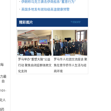
·
伊朗称乌克兰袭击伊商船系“蓄意行为”
·
英国多地发布琥珀级高温健康预警
+more
精彩图片
罗马举办“重塑大脑”公益
罗马华人社团交流座谈 聚
据每
行动 聚焦自闭症群体跨文
焦在意华侨华人生活与经
化支持
商环境
争力最
、自
01-
研究人
制药