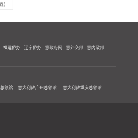
鑫】
福建侨办
辽宁侨办
意政府网
意外交部
意内政部
总领馆
意大利驻广州总领馆
意大利驻重庆总领馆