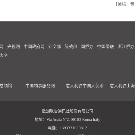
【编辑：黄
网
央视网
中国政府网
外交部
统战部
国侨办
中国侨联
浙江侨办
大全
总领馆
中国领事服务网
意大利驻中国大使馆
意大利驻上海
欧洲联合通讯社股份有限公司
地址：Via Acaia N°2. 00183 Roma Italy
电话：+393331080812