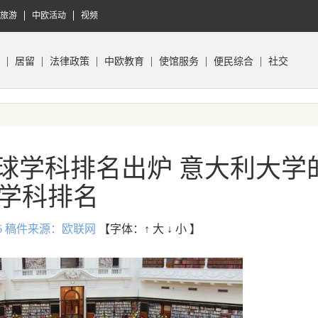
旅游
中欧活动
视频
居留
法律政策
中欧教育
使馆服务
便民综合
社交
全球学科排名出炉 意大利大学
学科排名
3:26 稿件来源：欧联网
【字体：
↑ 大
↓ 小
】