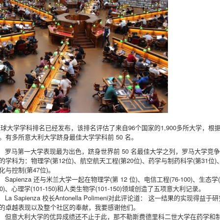
全球大学学科排名已经发布，该排名评估了来自96个国家的1,900多所大学，根
有多所意大利大学跻身最佳大学学科前 50 名。
罗马第一大学表现最为出色，跻身世界前 50 名最佳大学之列，罗马大学竞
的学科为：物理学(第12位)、航空航天工程(第20位)、药学与制药科学(第31位)
化与控制(第47位)。
Sapienza 还与米兰大学一起在物理学(第 12 位)、电信工程(76-100)、生态学(1
50)、心理学(101-150)和人类生物学(101-150)领域创造了五项意大利记录。
La Sapienza 校长Antonella Polimeni对此评论道： 这一结果的实现得益于
的卓越表现以及整个社区的奉献，我要感谢他们。
但意大利大学的优异成绩还不止于此，那不勒斯费德里科二世大学在药学和