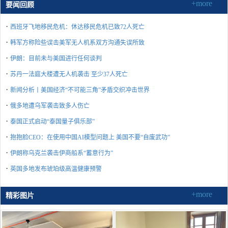
+more
要闻回顾
·
西班牙飞地移民危机：休达移民危机已致72人死亡
·
韩军方称险些误击美军无人机系双方沟通失误所致
·
伊朗：目前未与美国进行任何谈判
·
苏丹一法庭大楼遭无人机袭击 至少37人死亡
·
新闻分析丨美国经济“不可能三角”矛盾交织冲击世界
·
俄多地遭乌军袭击致多人伤亡
·
泰国正式启动“泰国量子俱乐部”
·
抱抱脸CEO：在使用中国AI模型问题上 美国不要“自废武功”
·
伊朗称乌克兰袭击伊商船系“蓄意行为”
·
英国多地发布琥珀级高温健康预警
+more
精彩图片