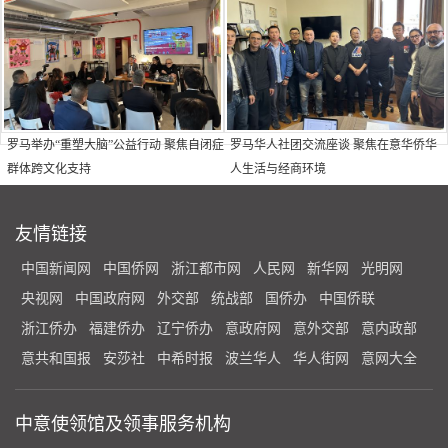
罗马举办“重塑大脑”公益行动 聚焦自闭症
罗马华人社团交流座谈 聚焦在意华侨华
群体跨文化支持
人生活与经商环境
友情链接
中国新闻网
中国侨网
浙江都市网
人民网
新华网
光明网
央视网
中国政府网
外交部
统战部
国侨办
中国侨联
浙江侨办
福建侨办
辽宁侨办
意政府网
意外交部
意内政部
意共和国报
安莎社
中希时报
波兰华人
华人街网
意网大全
中意使领馆及领事服务机构