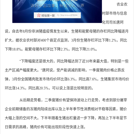
农业农
村部市场与信息
化司司长唐珂
说，自去年8月份非洲猪瘟疫情发生以来，生猪和能繁母猪的存栏同比降幅逐月
扩大，据农业农村部对400个县定点监测，3月份生猪存栏环比下降1.2%，同比
下降18.8%。能繁母猪存栏环比下降2.3%，同比下降21.0%。
“下降幅度还是很大的，同比降幅达到了近10年来最大值，特别是一些
主产区减产幅度更大。”唐珂说，受产能调减的影响，一季度猪肉价格止跌反
弹，3月份全国猪肉批发市场均价环比涨6.3%，同比高7.6%，生猪集贸市场均价
环比涨14.3%，同比高20.5%，可以说上涨是比较明显的。
从后期走势看，二季度猪价有望保持波动上行走势，考虑到部分屠宰
企业前期储备的冻猪肉陆续出库以及上半年季节性消费相对平稳等因素，猪价
大幅上涨的空间不大。下半年随着生猪出栏量进一步下降，再加上下半年是节
日需求的高峰，猪肉价有可能出现阶段性快速上涨。