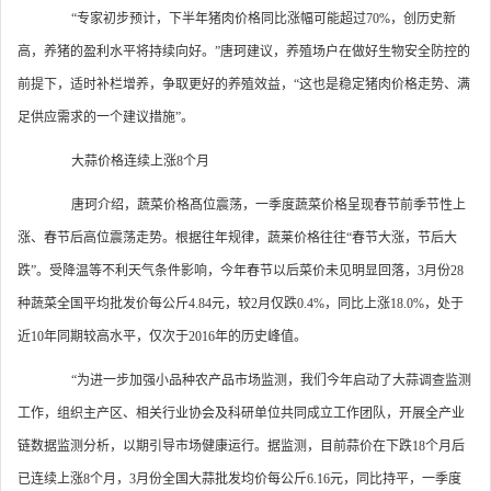
“专家初步预计，下半年猪肉价格同比涨幅可能超过70%，创历史新
高，养猪的盈利水平将持续向好。”唐珂建议，养殖场户在做好生物安全防控的
前提下，适时补栏增养，争取更好的养殖效益，“这也是稳定猪肉价格走势、满
足供应需求的一个建议措施”。
大蒜价格连续上涨8个月
唐珂介绍，蔬菜价格髙位震荡，一季度蔬菜价格呈现春节前季节性上
涨、春节后高位震荡走势。根据往年规律，蔬莱价格往往“春节大涨，节后大
跌”。受降温等不利天气条件影响，今年春节以后菜价未见明显回落，3月份28
种蔬菜全国平均批发价每公斤4.84元，较2月仅跌0.4%，同比上涨18.0%，处于
近10年同期较高水平，仅次于2016年的历史峰值。
“为进一步加强小品种农产品市场监测，我们今年启动了大蒜调查监测
工作，组织主产区、相关行业协会及科研单位共同成立工作团队，开展全产业
链数据监测分析，以期引导市场健康运行。据监测，目前蒜价在下跌18个月后
已连续上涨8个月，3月份全国大蒜批发均价每公斤6.16元，同比持平，一季度