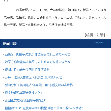
斤。”
周景臣说，“从16日开始，大蒜价格就开始回落了，新蒜上市了，现在
老蒜也开始抽水、长芽，口感和质量下降，卖不上价。”他表示，随着天气一天
比一天暖，新蒜上市量也会增加，价格还会继续回落。
【编辑：江瑞】
+more
要闻回顾
·
西班牙飞地移民危机：休达移民危机已致72人死亡
·
韩军方称险些误击美军无人机系双方沟通失误所致
·
伊朗：目前未与美国进行任何谈判
·
苏丹一法庭大楼遭无人机袭击 至少37人死亡
·
新闻分析丨美国经济“不可能三角”矛盾交织冲击世界
·
俄多地遭乌军袭击致多人伤亡
·
泰国正式启动“泰国量子俱乐部”
·
抱抱脸CEO：在使用中国AI模型问题上 美国不要“自废武功”