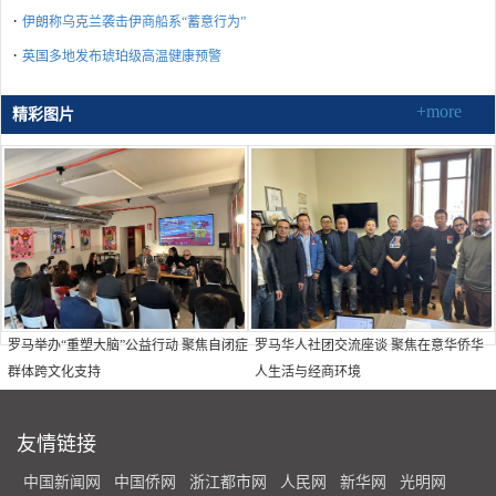
·
伊朗称乌克兰袭击伊商船系“蓄意行为”
·
英国多地发布琥珀级高温健康预警
+more
精彩图片
罗马举办“重塑大脑”公益行动 聚焦自闭症
罗马华人社团交流座谈 聚焦在意华侨华
群体跨文化支持
人生活与经商环境
友情链接
中国新闻网
中国侨网
浙江都市网
人民网
新华网
光明网