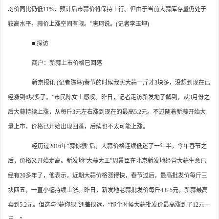
均价同比仍低11%，预计后市蒜价将保持上行。但由于当前大蒜库存量仍处于
较高水平，蒜价上涨空间有限。”唐珂说。(记者李玉坤)
■ 探访
商户：新蒜上市价格已回落
新京报讯 (记者陈琳)春节的时候我买大蒜一斤才3块多，没想到现在已
经涨到6块多了。”市民陈女士感叹。昨日，记者走访新发地了解到，从3月份之
后大蒜持续上涨，从每斤3元左右涨到现在的最高5.2元。不过随着新蒜开始大
量上市，价格已开始出现回落，后续也不太可能上涨。
经历过2016年“蒜你狠”后，大蒜价格连续低迷了一年半，今年春节之
后，价格又开始走高。新发地“大蒜大王”周景臣在北京新发地经营大蒜生意已
经有20多年了，他表示，近期大蒜价格涨得快，春节过后，最高批发价每斤三
块四五，一直小幅持续上涨。昨日，新发地老蒜批发价每斤4.8-5元，新蒜最高
卖到5.2元。但这与“蒜你狠”还差很远，“那个时候大蒜批发价最高涨到了12元一