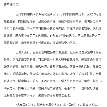
还不够科学。”
前脚掌的磨损大多数情况是正常的。脚掌内侧磨损过多，反映的可能
是膝胫痛、内侧腿足疼痛、足底筋膜炎等。鞋底外侧磨损较多，说明受力集中
于足弓的外侧缘，磨损严重可能是小腿胫骨内翻。鞋底内侧磨损较多，说明脚
往外翻，压力集中在足弓的内侧缘，有形成X型腿的风险。两边磨损差异大可
能是长短腿，由于两条腿的长度差异，造成两边受力不同。
正常人步行，鞋跟都会有或多或少的磨损，且磨损位置多集中于后跟
外侧，这与走路姿势有关，可以在家里对着大镜子自我检查。建议走路时保持
端正的姿势，抬头挺胸，微微收腹，背部挺直放松，两肩自然向后拉。双脚迈
步时，前脚掌落地，借以缓冲地面对人体的冲击力，对保护关节有好处。尽量
直式迈步，脚尖指向正前方，不迈八字步。正常人外八字走姿，角度一般在10-
20度之间，如果大于30度，就要引起高度警惕。走路节奏上，也应做好调整，
尤其是女性不应有小碎步、拖拉着脚后跟的错误走法。
“选大号的鞋子，脚后跟那里空太多；选小号的鞋子，脚掌又太挤。”