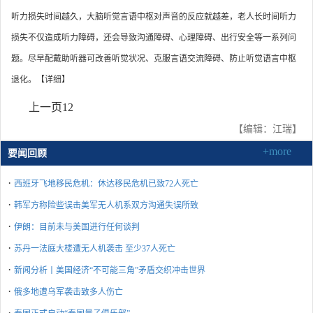
听力损失时间越久，大脑听觉言语中枢对声音的反应就越差，老人长时间听力
损失不仅造成听力障碍，还会导致沟通障碍、心理障碍、出行安全等一系列问
题。尽早配戴助听器可改善听觉状况、克服言语交流障碍、防止听觉语言中枢
退化。【详细】
上一页
1
2
【编辑：江瑞】
+more
要闻回顾
·
西班牙飞地移民危机：休达移民危机已致72人死亡
·
韩军方称险些误击美军无人机系双方沟通失误所致
·
伊朗：目前未与美国进行任何谈判
·
苏丹一法庭大楼遭无人机袭击 至少37人死亡
·
新闻分析丨美国经济“不可能三角”矛盾交织冲击世界
·
俄多地遭乌军袭击致多人伤亡
·