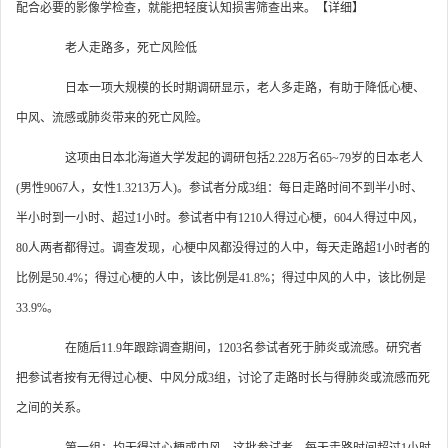
配合必要的影像学检查，就能把轻度认知损害筛查出来。【详细】
老人走路多，死亡风险低
日本一项大规模的长时期调研显示，老人多走路，有助于降低心梗、
中风、流感或肺炎带来的死亡风险。
这项由日本北海道大学发起的调研包括2.228万名65~79岁的日本老人
(男性9067人，女性1.3213万人)。参试者分成3组：每日走路时间不到半小时、
半小时到一小时、超过1小时。参试者中有1210人得过心梗，604人得过中风，
80人两者都得过。调查发现，心梗中风都没得过的人中，每天走路超1小时者的
比例是50.4%；得过心梗的人中，该比例是41.8%；得过中风的人中，该比例是
33.9%。
在随后11.9年跟踪调查期间，1203名参试者死于肺炎或流感。研究者
把参试者按有无得过心梗、中风分成3组，讨论了走路时长与得肺炎或流感而死
之间的关系。