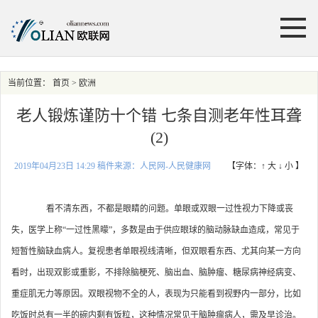
当前位置：
首页
> 欧洲
老人锻炼谨防十个错 七条自测老年性耳聋
(2)
2019年04月23日 14:29 稿件来源：人民网-人民健康网
【字体：
↑ 大
↓ 小
】
看不清东西，不都是眼睛的问题。单眼或双眼一过性视力下降或丧
失，医学上称“一过性黑曚”，多数是由于供应眼球的脑动脉缺血造成，常见于
短暂性脑缺血病人。复视患者单眼视线清晰，但双眼看东西、尤其向某一方向
看时，出现双影或重影，不排除脑梗死、脑出血、脑肿瘤、糖尿病神经病变、
重症肌无力等原因。双眼视物不全的人，表现为只能看到视野内一部分，比如
吃饭时总有一半的碗内剩有饭粒，这种情况常见于脑肿瘤病人，需及早诊治。