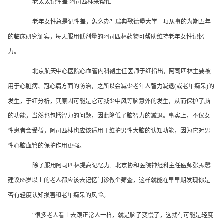
老太太记性差 阿司匹林来帮忙
老年女性总是记性差，怎么办？瑞典歌德堡大学一项从事的为期五年
的临床研究证实，每天服用低剂量的阿司匹林药物可帮助维持老年女性记忆
力。
北京航天中心医院心血管内科副主任医师于红指出，阿司匹林主要被
用于心脏病、冠心病方面的防治，之所以会减少老年人智力减退(或老年痴呆)的
发生，于红分析，其原因可能是它可减少中风等脑意外的发生，从而保护了脑
的功能，当然也包括智力的问题，因此降低了脑智力的减退。事实上，不仅女
性患者会受益，阿司匹林也应该适用于维护男性大脑的认知功能，因为它对男
性心脑血管的保护作用更强。
除了服用阿司匹林提高记忆力，北京协和医院神经科主任医师张振馨
建议65岁以上的老人都应该去记忆门诊做个筛查，这样就能在早早期发现你是
否有轻度认知损害和老年痴呆的风险。
“很多老人看上去跟正常人一样，就是脑子变慢了，这就有可能是轻度