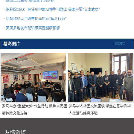
泰国正式启动“泰国量子俱乐部”
·
抱抱脸CEO：在使用中国AI模型问题上 美国不要“自废武功”
·
伊朗称乌克兰袭击伊商船系“蓄意行为”
·
英国多地发布琥珀级高温健康预警
+more
精彩图片
罗马举办“重塑大脑”公益行动 聚焦自闭症
罗马华人社团交流座谈 聚焦在意华侨华
群体跨文化支持
人生活与经商环境
友情链接