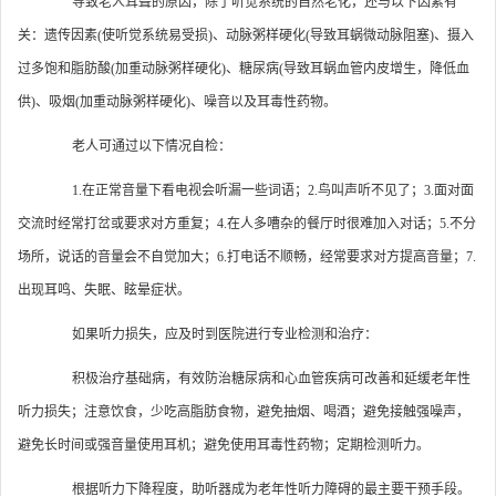
导致老人耳聋的原因，除了听觉系统的自然老化，还与以下因素有
关：遗传因素(使听觉系统易受损)、动脉粥样硬化(导致耳蜗微动脉阻塞)、摄入
过多饱和脂肪酸(加重动脉粥样硬化)、糖尿病(导致耳蜗血管内皮增生，降低血
供)、吸烟(加重动脉粥样硬化)、噪音以及耳毒性药物。
老人可通过以下情况自检：
1.在正常音量下看电视会听漏一些词语；2.鸟叫声听不见了；3.面对面
交流时经常打岔或要求对方重复；4.在人多嘈杂的餐厅时很难加入对话；5.不分
场所，说话的音量会不自觉加大；6.打电话不顺畅，经常要求对方提高音量；7.
出现耳鸣、失眠、眩晕症状。
如果听力损失，应及时到医院进行专业检测和治疗：
积极治疗基础病，有效防治糖尿病和心血管疾病可改善和延缓老年性
听力损失；注意饮食，少吃高脂肪食物，避免抽烟、喝酒；避免接触强噪声，
避免长时间或强音量使用耳机；避免使用耳毒性药物；定期检测听力。
根据听力下降程度，助听器成为老年性听力障碍的最主要干预手段。