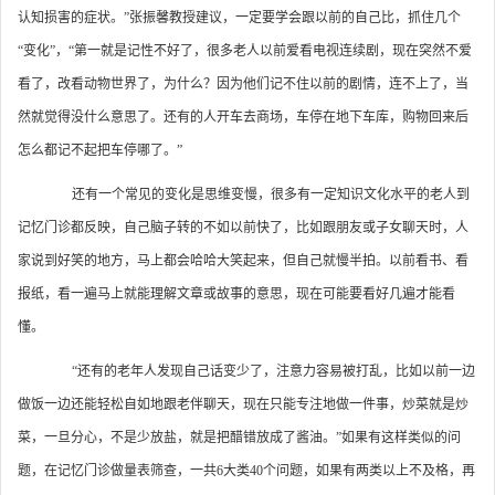
认知损害的症状。”张振馨教授建议，一定要学会跟以前的自己比，抓住几个
“变化”，“第一就是记性不好了，很多老人以前爱看电视连续剧，现在突然不爱
看了，改看动物世界了，为什么？因为他们记不住以前的剧情，连不上了，当
然就觉得没什么意思了。还有的人开车去商场，车停在地下车库，购物回来后
怎么都记不起把车停哪了。”
还有一个常见的变化是思维变慢，很多有一定知识文化水平的老人到
记忆门诊都反映，自己脑子转的不如以前快了，比如跟朋友或子女聊天时，人
家说到好笑的地方，马上都会哈哈大笑起来，但自己就慢半拍。以前看书、看
报纸，看一遍马上就能理解文章或故事的意思，现在可能要看好几遍才能看
懂。
“还有的老年人发现自己话变少了，注意力容易被打乱，比如以前一边
做饭一边还能轻松自如地跟老伴聊天，现在只能专注地做一件事，炒菜就是炒
菜，一旦分心，不是少放盐，就是把醋错放成了酱油。”如果有这样类似的问
题，在记忆门诊做量表筛查，一共6大类40个问题，如果有两类以上不及格，再