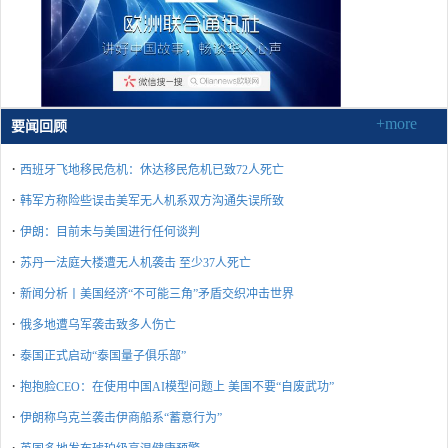
+more
要闻回顾
·
西班牙飞地移民危机：休达移民危机已致72人死亡
·
韩军方称险些误击美军无人机系双方沟通失误所致
·
伊朗：目前未与美国进行任何谈判
·
苏丹一法庭大楼遭无人机袭击 至少37人死亡
·
新闻分析丨美国经济“不可能三角”矛盾交织冲击世界
·
俄多地遭乌军袭击致多人伤亡
·
泰国正式启动“泰国量子俱乐部”
·
抱抱脸CEO：在使用中国AI模型问题上 美国不要“自废武功”
·
伊朗称乌克兰袭击伊商船系“蓄意行为”
·