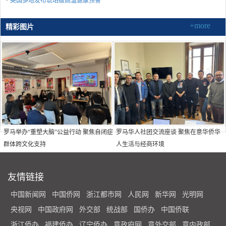
英国多地发布琥珀级高温健康预警
+more
精彩图片
罗马举办“重塑大脑”公益行动 聚焦自闭症
罗马华人社团交流座谈 聚焦在意华侨华
群体跨文化支持
人生活与经商环境
友情链接
中国新闻网
中国侨网
浙江都市网
人民网
新华网
光明网
央视网
中国政府网
外交部
统战部
国侨办
中国侨联
浙江侨办
福建侨办
辽宁侨办
意政府网
意外交部
意内政部