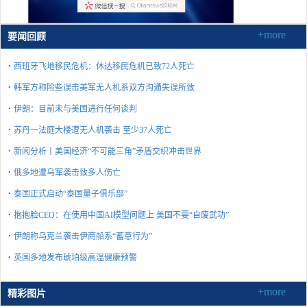
+more
要闻回顾
·
西班牙飞地移民危机：休达移民危机已致72人死亡
·
韩军方称险些误击美军无人机系双方沟通失误所致
·
伊朗：目前未与美国进行任何谈判
·
苏丹一法庭大楼遭无人机袭击 至少37人死亡
·
新闻分析丨美国经济“不可能三角”矛盾交织冲击世界
·
俄多地遭乌军袭击致多人伤亡
·
泰国正式启动“泰国量子俱乐部”
·
抱抱脸CEO：在使用中国AI模型问题上 美国不要“自废武功”
·
伊朗称乌克兰袭击伊商船系“蓄意行为”
·
英国多地发布琥珀级高温健康预警
+more
精彩图片