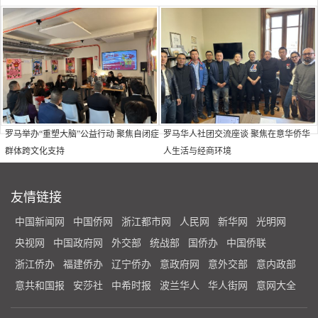
罗马举办“重塑大脑”公益行动 聚焦自闭症
罗马华人社团交流座谈 聚焦在意华侨华
群体跨文化支持
人生活与经商环境
友情链接
中国新闻网
中国侨网
浙江都市网
人民网
新华网
光明网
央视网
中国政府网
外交部
统战部
国侨办
中国侨联
浙江侨办
福建侨办
辽宁侨办
意政府网
意外交部
意内政部
意共和国报
安莎社
中希时报
波兰华人
华人街网
意网大全