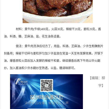
材料：黄牛肉(牛柳)400克，火蒜30克，辣椒干20克，姜粒20克，酱
油、料酒、糖、芝麻油、盐、花生油各适量。
做法：黄牛肉洗净后切方丁，用盐、料酒、芝麻油、少许生粉腌制片
刻备用；辣椒干切碎与姜粒拌匀加少许盐放在常温一天至有发酵效果。开锅下
油，爆香原粒火蒜后加入发酵的辣椒干和姜，继续爆香后再下牛肉以中火翻
炒，加入酱油和少许水翻炒至熟透，以盐、糖调味即可。
【编辑：柳
宇】