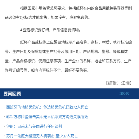
根据国家市场监管总局要求，包括纸杯在内的食品用纸包装容器等制
品必须有QS标志才能出售，如果没有，应避免选购。
4.查看标识要仔细，产品信息要清晰。
纸杯产品或标签上应醒目地标示产品名称、商标、材质、执行标准编
号、生产日期及保质期或生产批号及限用日期、产品规格、型号、等级和数
量、产品合格标识、使用注意事项、生产企业的名称、地址和联系方式、生产
许可证编号等，如有内容标注不全，最好不要购买。
【编辑：江瑞】
+more
要闻回顾
·
西班牙飞地移民危机：休达移民危机已致72人死亡
·
韩军方称险些误击美军无人机系双方沟通失误所致
·
伊朗：目前未与美国进行任何谈判
·
苏丹一法庭大楼遭无人机袭击 至少37人死亡