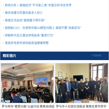
·
新闻分析丨美国经济“不可能三角”矛盾交织冲击世界
·
俄多地遭乌军袭击致多人伤亡
·
泰国正式启动“泰国量子俱乐部”
·
抱抱脸CEO：在使用中国AI模型问题上 美国不要“自废武功”
·
伊朗称乌克兰袭击伊商船系“蓄意行为”
·
英国多地发布琥珀级高温健康预警
+more
精彩图片
罗马举办“重塑大脑”公益行动 聚焦自闭症
罗马华人社团交流座谈 聚焦在意华侨华