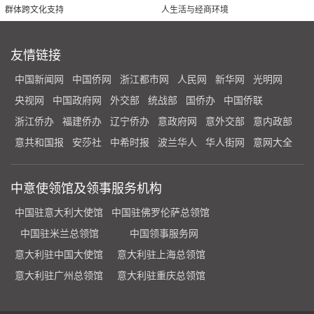
群体跨文化支持
人生活与经商环境
友情链接
中国新闻网
中国侨网
浙江都市网
人民网
新华网
光明网
央视网
中国政府网
外交部
统战部
国侨办
中国侨联
浙江侨办
福建侨办
辽宁侨办
意政府网
意外交部
意内政部
意共和国报
安莎社
中希时报
波兰华人
华人街网
意网大全
中意使领馆及领事服务机构
中国驻意大利大使馆
中国驻佛罗伦萨总领馆
中国驻米兰总领馆
中国领事服务网
意大利驻中国大使馆
意大利驻上海总领馆
意大利驻广州总领馆
意大利驻重庆总领馆