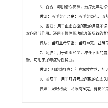
5、百合：养阴清心安神，治疗更年期综
做法：西洋参百合粥：西洋参30克，浓煎2
6、当归：用于血虚血瘀所致的月经不调，
双向调节作用。还用于慢性肾功能衰竭所致的肾
做法：当归益母草蛋：当归30克，益母草
7、阿胶：用于血虚经少，冲任不固的崩漏
衡，可用于尿毒症肾性贫血。
做法：阿胶炖红枣：红枣30枚煮熟，加入
8、龙眼干：用于肝肾亏虚所致的血虚失
做法：龙眼杞蛋：龙眼肉30克，枸杞20