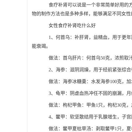
食疗补肾可以说是一个非常简单好用的方
物的制作方法也是多种多样，能够满足不同女性
女性食疗补肾吃什么好
1、何首乌：补肝肾，益精血，用于更年期
能衰竭。
做法：首乌肝片：何首乌50克，浓煎取汁
2、海参：滋阴润燥，用于经前紧张综合
做法：海参冰糖羮：水发海参100克，加
3、龟甲：阴虚血热冲任不固的崩漏，月
做法：枸杞甲鱼：甲鱼1只，枸杞30克，
4、鳖甲：软坚散结用于乳腺增生，子宫
做法：鳖甲夏枯草汤：剥取鳖甲1只，夏枯