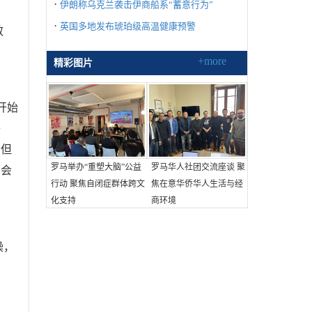
·
伊朗称乌克兰袭击伊商船系“蓄意行为”
·
英国多地发布琥珀级高温健康预警
效
+more
精彩图片
开始
睡
。但
罗马举办“重塑大脑”公益
罗马华人社团交流座谈 聚
，会
行动 聚焦自闭症群体跨文
焦在意华侨华人生活与经
化支持
商环境
操，