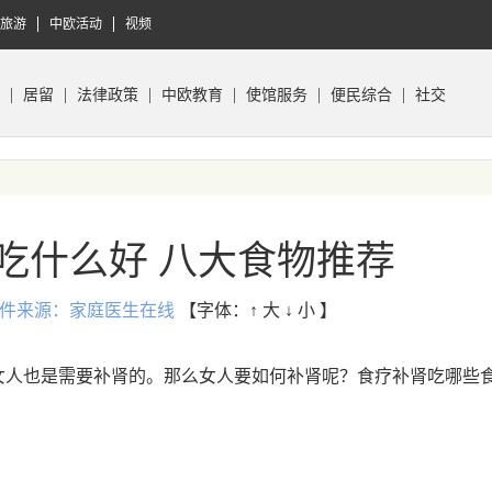
旅游
中欧活动
视频
居留
法律政策
中欧教育
使馆服务
便民综合
社交
吃什么好 八大食物推荐
31 稿件来源：家庭医生在线
【字体：
↑ 大
↓ 小
】
人也是需要补肾的。那么女人要如何补肾呢？食疗补肾吃哪些