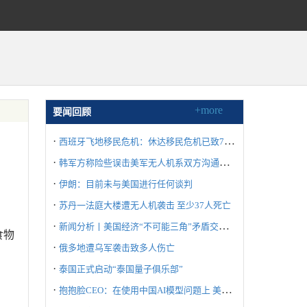
+more
要闻回顾
·
西班牙飞地移民危机：休达移民危机已致72人死亡
·
韩军方称险些误击美军无人机系双方沟通失误所致
·
伊朗：目前未与美国进行任何谈判
·
苏丹一法庭大楼遭无人机袭击 至少37人死亡
·
新闻分析丨美国经济“不可能三角”矛盾交织冲击世界
食物
·
俄多地遭乌军袭击致多人伤亡
·
泰国正式启动“泰国量子俱乐部”
·
抱抱脸CEO：在使用中国AI模型问题上 美国不要“自废武功”