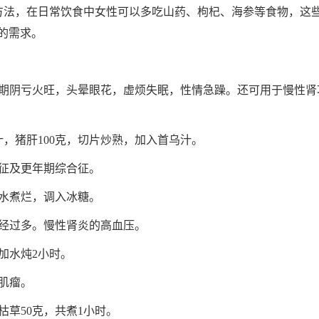
法，在日常饮食中女性可以多吃山药、枸杞、海参等食物，这
的需求。
阴亏火旺，头晕眼花，虚烦失眠，性情急躁。还可用于慢性肾
，猪肝100克，切片炒熟，加入首乌汁。
征及更年期综合征。
水煮烂，调入冰糖。
经过多。慢性肾炎的高血压。
加水炖2小时。
肌瘤。
草50克，共煮1小时。