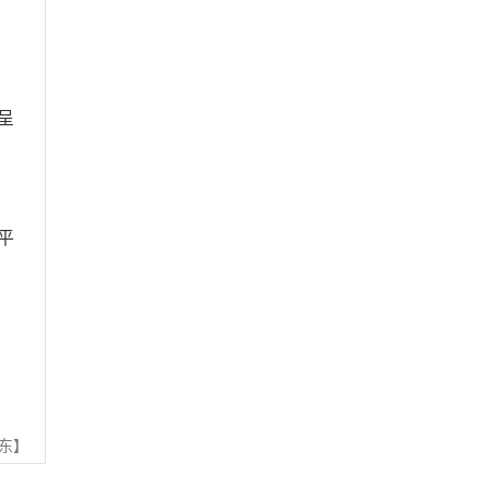
呈
平
东】