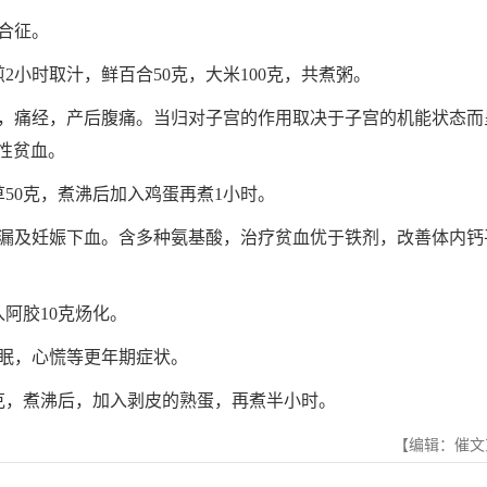
合征。
小时取汁，鲜百合50克，大米100克，共煮粥。
痛经，产后腹痛。当归对子宫的作用取决于子宫的机能状态而
性贫血。
50克，煮沸后加入鸡蛋再煮1小时。
及妊娠下血。含多种氨基酸，治疗贫血优于铁剂，改善体内钙
阿胶10克炀化。
眠，心慌等更年期症状。
克，煮沸后，加入剥皮的熟蛋，再煮半小时。
【编辑：催文