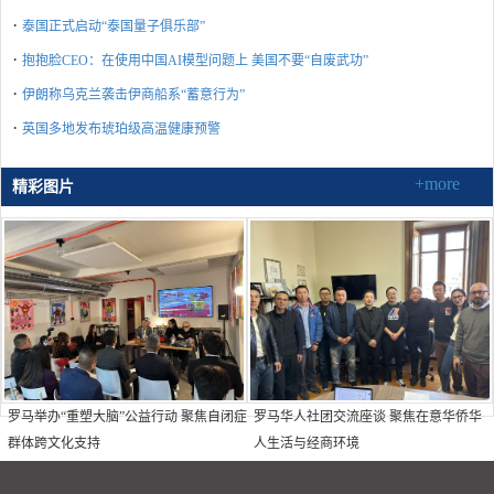
·
泰国正式启动“泰国量子俱乐部”
·
抱抱脸CEO：在使用中国AI模型问题上 美国不要“自废武功”
·
伊朗称乌克兰袭击伊商船系“蓄意行为”
·
英国多地发布琥珀级高温健康预警
+more
精彩图片
罗马举办“重塑大脑”公益行动 聚焦自闭症
罗马华人社团交流座谈 聚焦在意华侨华
群体跨文化支持
人生活与经商环境