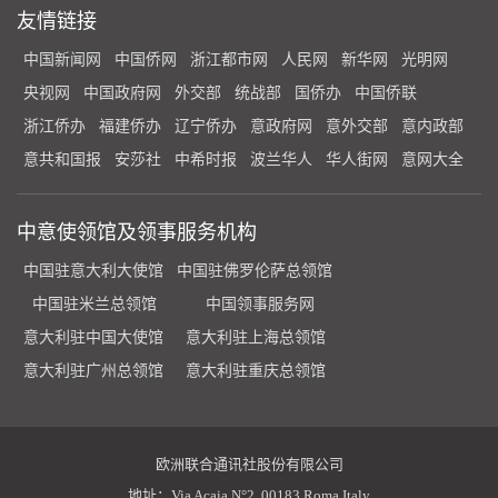
友情链接
中国新闻网
中国侨网
浙江都市网
人民网
新华网
光明网
央视网
中国政府网
外交部
统战部
国侨办
中国侨联
浙江侨办
福建侨办
辽宁侨办
意政府网
意外交部
意内政部
意共和国报
安莎社
中希时报
波兰华人
华人街网
意网大全
中意使领馆及领事服务机构
中国驻意大利大使馆
中国驻佛罗伦萨总领馆
中国驻米兰总领馆
中国领事服务网
意大利驻中国大使馆
意大利驻上海总领馆
意大利驻广州总领馆
意大利驻重庆总领馆
欧洲联合通讯社股份有限公司
地址：Via Acaia N°2. 00183 Roma Italy