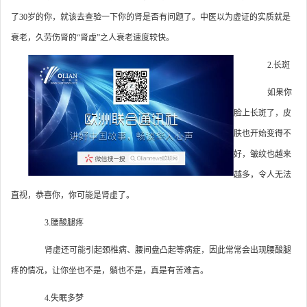
了30岁的你，就该去查验一下你的肾是否有问题了。中医以为虚证的实质就是
衰老，久劳伤肾的“肾虚”之人衰老速度较快。
2.长斑
如果你
脸上长斑了，皮
肤也开始变得不
好，皱纹也越来
越多，令人无法
直视，恭喜你，你可能是肾虚了。
3.腰酸腿疼
肾虚还可能引起颈椎病、腰间盘凸起等病症，因此常常会出现腰酸腿
疼的情况，让你坐也不是，躺也不是，真是有苦难言。
4.失眠多梦