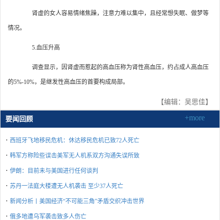
肾虚的女人容易情绪焦躁，注意力难以集中，且经常想失眠、做梦等
情况。
5.血压升高
调查显示，因肾虚而惹起的高血压称为肾性高血压，约占成人高血压
的5%-10%，是继发性高血压的首要构成局部。
【编辑：吴思佳】
+more
要闻回顾
·
西班牙飞地移民危机：休达移民危机已致72人死亡
·
韩军方称险些误击美军无人机系双方沟通失误所致
·
伊朗：目前未与美国进行任何谈判
·
苏丹一法庭大楼遭无人机袭击 至少37人死亡
·
新闻分析丨美国经济“不可能三角”矛盾交织冲击世界
·
俄多地遭乌军袭击致多人伤亡