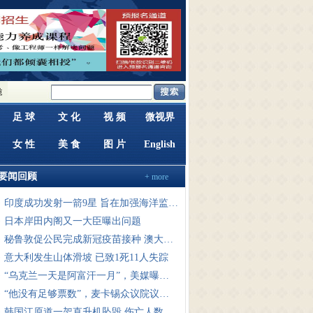
机已致72人死亡
·
韩军方称险些误击美军无人机系双方沟通失误所致
·
伊朗：目前
足 球
文 化
视 频
微视界
女 性
美 食
图 片
English
要闻回顾
+ more
·
印度成功发射一箭9星 旨在加强海洋监测能力
·
日本岸田内阁又一大臣曝出问题
·
秘鲁敦促公民完成新冠疫苗接种 澳大利亚一游轮暴发新冠疫情
·
意大利发生山体滑坡 已致1死11人失踪
·
“乌克兰一天是阿富汗一月”，美媒曝北约军援乌吃紧，20国已疲惫
·
“他没有足够票数”，麦卡锡众议院议长之路面临挑战
·
韩国江原道一架直升机坠毁 伤亡人数暂未确认