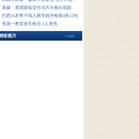
·
美媒：美国面临交付乌方火炮出现损毁问题
·
巴西16岁男子闯入两学校开枪致4死12伤
·
美国一教堂发生枪击 2人受伤
精彩图片
+ more