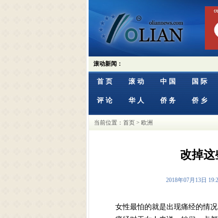
滚动新闻：
首 页
滚 动
中 国
国 际
评 论
华 人
侨 务
侨 乡
当前位置：
首页
> 欧洲
改掉这
2018年07月13日
女性最怕的就是出现痛经的情况，