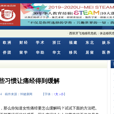
·
西班牙飞地移民危机：休达移民危
欧 洲
财 经
学 术
浙 江
福 建
东 北
娱 乐
侨 团
留 学
华 助
华 文
移 民
居 留
医 养
些习惯让痛经得到缓解
 19:24 稿件来源：99健康网 【字体：
↑大
↓小
】
那么你知道女性痛经要怎么缓解吗？试试下面的方法吧。