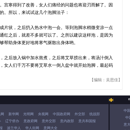
。宫寒得到了改善，女人们痛经的问题也将迎刃而解了。因
的。所以，来试试这几个泡脚法子：
片状，之后扔入热水中泡一会。等到泡脚水稍微变凉一点
通红之后，就差不多就可以了。之所以建议这样泡，是因为
够帮助身体更好地将寒气驱散出身体哟。
之后放入锅中加水熬煮，之后将艾草捞出来，将汤汁倒入
，女人们千万不要将艾草水一倒入盆中就开始泡脚，最起码
【编辑：吴思佳】
中
民网
新华网
光明网
央视网
中国政府网
外交部
统战部
中
办
辽宁侨办
意政府网
意外交部
意内政部
意共和国报
意
报
波兰华人
华人街网
意网大全