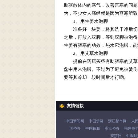
助驱散体内的寒气，改善宫寒的问题
为，不少女人痛经就是因为宫寒所致
1、用生姜水泡脚
准备好一块姜，将其洗干净后切成
之后，再放入双脚，等到双脚被泡得
生姜有驱寒的功效，热水它泡脚，能
2、用艾草水泡脚
提前在药店买些有助驱寒的艾草，
盆中用来泡脚。不过为了避免被烫伤
要等其冷却一段时间后才行哟。
友情链接
中国新闻网
中国侨网
浙江都市网
人
国侨办
中国侨联
浙江侨办
福建侨
安莎社
中希时