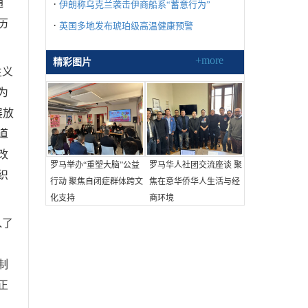
通
·
伊朗称乌克兰袭击伊商船系“蓄意行为”
历
·
英国多地发布琥珀级高温健康预警
+more
精彩图片
主义
为
展放
道
改
罗马举办“重塑大脑”公益
罗马华人社团交流座谈 聚
织
行动 聚焦自闭症群体跨文
焦在意华侨华人生活与经
化支持
商环境
入了
制
正