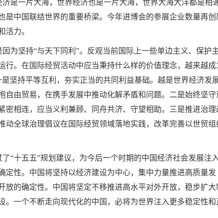
济是一片大海，世界经济也是一片大海，世界大海大洋都是相
也是中国联结世界的重要桥梁。今年进博会的参展企业数量再创
和活力。
为坚持“与天下同利”。反观当前国际上一些单边主义、保护
运行。在国际经贸活动中应当秉持什么样的价值理念，越来越成
一是坚持平等互利，夯实正当的共同利益基础。越是世界经济发
抱自由贸易，在携手发展中推动化解矛盾和问题。二是始终坚守
紧密相连，应当义利兼顾、同舟共济、守望相助。三是推进治理
推动全球治理倡议在国际经贸领域落地实践，改革完善以世贸组
“十五五”规划建议，为今后一个时期的中国经济社会发展注
确定性。中国将坚持以经济建设为中心，集中力量推进高质量发
开放的确定性。中国将坚定不移推进高水平对外开放，稳步扩大
设。一个不断走向现代化的中国，必将为世界注入更多稳定性和