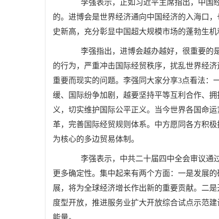
李强表示，正如习近平主席指出，中国经
的。进博会是世界经济通向中国经济的入海口，
史新高，充分彰显中国超大规模市场的蓬勃生机
李强指出，进博会越办越好，很重要的是因
的行为，严重冲击国际经贸秩序，扰乱世界经济
重要而现实的问题。李强同大家分享3点看法：
缓、国际纷争加剧，越要坚持平等互利合作、拥
义，切实维护国际公平正义。当今世界各国命运
革，完善国际经贸规则体系。中方愿同各方积极
为核心的多边贸易体制。
李强表示，中共二十届四中全会审议通过了
更多确定性。集中起来有两个方面：一是发展的
展，将为全球经济增长作出新的重要贡献。二是
度型开放，推进服务业扩大开放综合试点示范建
能量。