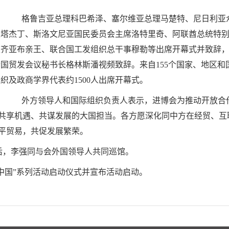
格鲁吉亚总理科巴希泽、塞尔维亚总理马楚特、尼日利亚
长塔杰丁、斯洛文尼亚国民委员会主席洛特里奇、阿联酋总统特
表齐亚布亲王、联合国工发组织总干事穆勒等出席开幕式并致辞
合国贸发会议秘书长格林斯潘视频致辞。来自155个国家、地区和
织及政商学界代表约1500人出席开幕式。
外方领导人和国际组织负责人表示，进博会为推动开放合
共享机遇、共谋发展的大国担当。各方愿深化同中方在经贸、互
平贸易，共促发展繁荣。
，李强同与会外国领导人共同巡馆。
中国”系列活动启动仪式并宣布活动启动。