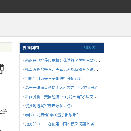
+more
要闻回顾
·
西班牙飞地移民危机：休达移民危机已致72人死亡
博
·
韩军方称险些误击美军无人机系双方沟通失误所致
·
伊朗：目前未与美国进行任何谈判
·
苏丹一法庭大楼遭无人机袭击 至少37人死亡
·
新闻分析丨美国经济“不可能三角”矛盾交织冲击世界
·
俄多地遭乌军袭击致多人伤亡
经济
·
泰国正式启动“泰国量子俱乐部”
·
抱抱脸CEO：在使用中国AI模型问题上 美国不要“自废武功”