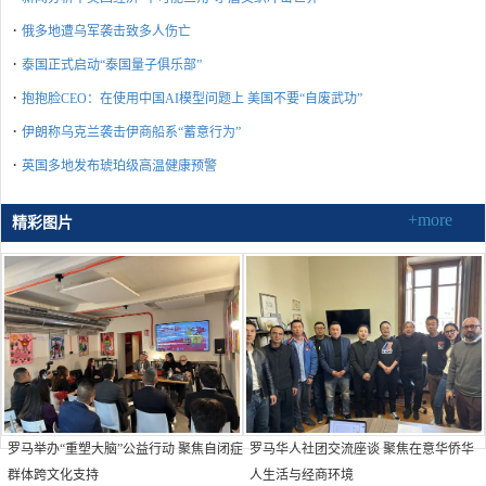
·
俄多地遭乌军袭击致多人伤亡
·
泰国正式启动“泰国量子俱乐部”
·
抱抱脸CEO：在使用中国AI模型问题上 美国不要“自废武功”
·
伊朗称乌克兰袭击伊商船系“蓄意行为”
·
英国多地发布琥珀级高温健康预警
+more
精彩图片
罗马举办“重塑大脑”公益行动 聚焦自闭症
罗马华人社团交流座谈 聚焦在意华侨华
群体跨文化支持
人生活与经商环境