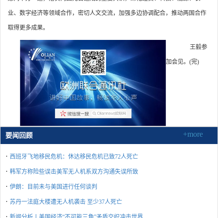
业、数字经济等领域合作，密切人文交流，加强多边协调配合，推动两国合作
取得更多成果。
王毅参
加会见。(完)
+more
要闻回顾
·
西班牙飞地移民危机：休达移民危机已致72人死亡
·
韩军方称险些误击美军无人机系双方沟通失误所致
·
伊朗：目前未与美国进行任何谈判
·
苏丹一法庭大楼遭无人机袭击 至少37人死亡
·
新闻分析丨美国经济“不可能三角”矛盾交织冲击世界