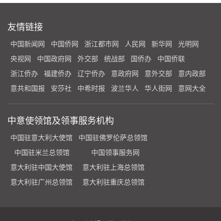
友情链接
中国新闻网
中国侨网
浙江都市网
人民网
新华网
光明网
央视网
中国政府网
外交部
统战部
国侨办
中国侨联
浙江侨办
福建侨办
辽宁侨办
意政府网
意外交部
意内政部
意共和国报
安莎社
中希时报
波兰华人
华人街网
意网大全
中意使领馆及领事服务机构
中国驻意大利大使馆
中国驻佛罗伦萨总领馆
中国驻米兰总领馆
中国领事服务网
意大利驻中国大使馆
意大利驻上海总领馆
意大利驻广州总领馆
意大利驻重庆总领馆