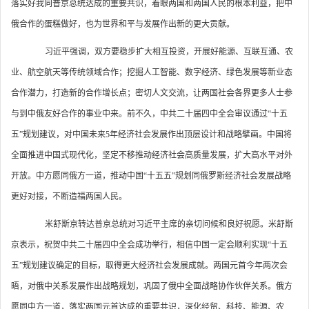
落实好我同普京总统达成的重要共识，着眼两国和两国人民的根本利益，把中
俄合作的蛋糕做好，也为世界和平与发展作出新的更大贡献。
习近平强调，双方要稳步扩大相互投资，开展好能源、互联互通、农
业、航空航天等传统领域合作；挖掘人工智能、数字经济、绿色发展等新业态
合作潜力，打造新的合作增长点；密切人文交流，让两国社会各界更多人士参
与到中俄友好合作的事业中来。前不久，中共二十届四中全会审议通过“十五
五”规划建议，对中国未来5年经济社会发展作出顶层设计和战略擘画。中国将
全面推进中国式现代化，坚定不移推动经济社会高质量发展，扩大高水平对外
开放。中方愿同俄方一道，推动中国“十五五”规划同俄罗斯经济社会发展战略
更好对接，不断造福两国人民。
米舒斯京转达普京总统对习近平主席的亲切问候和良好祝愿。米舒斯
京表示，祝贺中共二十届四中全会成功举行，相信中国一定会顺利实现“十五
五”规划建议确定的目标，取得更大经济社会发展成就。两国元首今年两次会
晤，对俄中关系发展作出战略规划，巩固了俄中全面战略协作伙伴关系。俄方
愿同中方一道，落实两国元首达成的重要共识，深化经贸、科技、能源、农