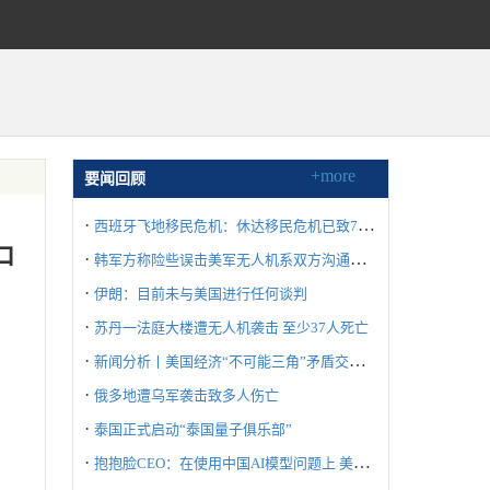
+more
要闻回顾
·
西班牙飞地移民危机：休达移民危机已致72人死亡
中
·
韩军方称险些误击美军无人机系双方沟通失误所致
·
伊朗：目前未与美国进行任何谈判
·
苏丹一法庭大楼遭无人机袭击 至少37人死亡
·
新闻分析丨美国经济“不可能三角”矛盾交织冲击世界
·
俄多地遭乌军袭击致多人伤亡
·
泰国正式启动“泰国量子俱乐部”
·
抱抱脸CEO：在使用中国AI模型问题上 美国不要“自废武功”