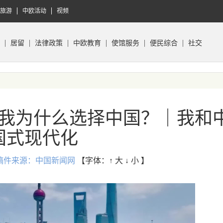
旅游
中欧活动
视频
居留
法律政策
中欧教育
使馆服务
便民综合
社交
我为什么选择中国？｜我和
国式现代化
:58 稿件来源：中国新闻网
【字体：
↑ 大
↓ 小
】