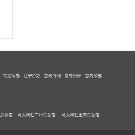
福建侨办
辽宁侨办
意政府网
意外交部
意内政部
总领馆
意大利驻广州总领馆
意大利驻重庆总领馆