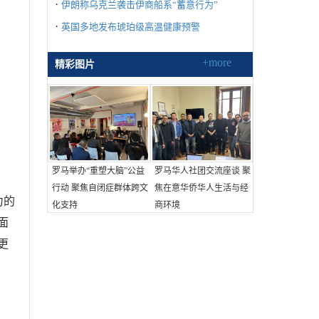
·
伊朗称乌克兰袭击伊商船系“蓄意行为”
·
英国多地发布琥珀级高温健康预警
+more
精彩图片
罗马举办“重塑大脑”公益
罗马华人社团交流座谈 聚
行动 聚焦自闭症群体跨文
焦在意华侨华人生活与经
力的
化支持
商环境
面
更