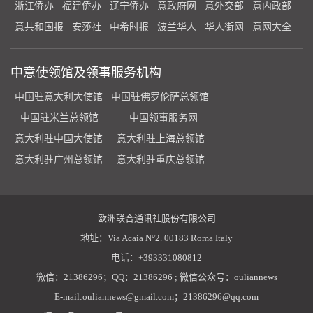
浙江侨办
福建侨办
辽宁侨办
意政府网
意外交部
意内政部
意共和国报
安莎社
中希时报
波兰华人
华人街网
意网大全
中意使领馆及领事服务机构
中国驻意大利大使馆
中国驻佛罗伦萨总领馆
中国驻米兰总领馆
中国领事服务网
意大利驻中国大使馆
意大利驻上海总领馆
意大利驻广州总领馆
意大利驻重庆总领馆
欧洲联合通讯社股份有限公司
地址：Via Acaia N°2. 00183 Roma Italy
电话：+393331080812
微信：21386296；QQ：21386296 ; 微信公众号：ouliannews
E-mail:ouliannews@gmail.com；21386296@qq.com