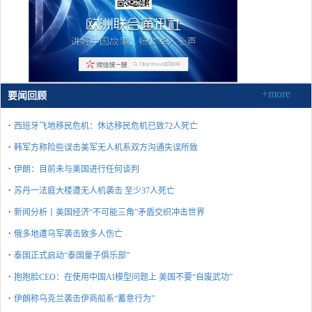
+more
要闻回顾
·
西班牙飞地移民危机：休达移民危机已致72人死亡
·
韩军方称险些误击美军无人机系双方沟通失误所致
·
伊朗：目前未与美国进行任何谈判
·
苏丹一法庭大楼遭无人机袭击 至少37人死亡
·
新闻分析丨美国经济“不可能三角”矛盾交织冲击世界
·
俄多地遭乌军袭击致多人伤亡
·
泰国正式启动“泰国量子俱乐部”
·
抱抱脸CEO：在使用中国AI模型问题上 美国不要“自废武功”
·
伊朗称乌克兰袭击伊商船系“蓄意行为”