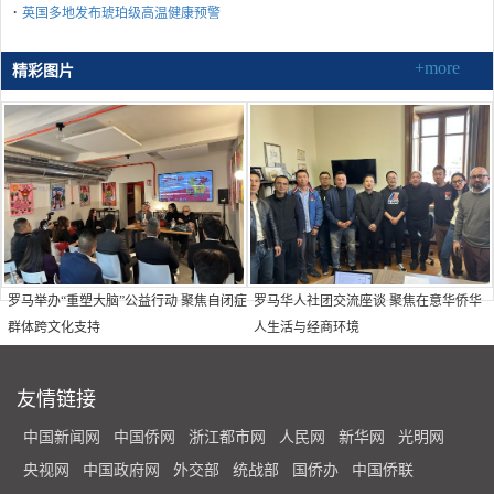
·
英国多地发布琥珀级高温健康预警
+more
精彩图片
罗马举办“重塑大脑”公益行动 聚焦自闭症
罗马华人社团交流座谈 聚焦在意华侨华
群体跨文化支持
人生活与经商环境
友情链接
中国新闻网
中国侨网
浙江都市网
人民网
新华网
光明网
央视网
中国政府网
外交部
统战部
国侨办
中国侨联