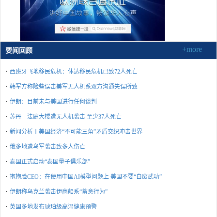
+more
要闻回顾
·
西班牙飞地移民危机：休达移民危机已致72人死亡
·
韩军方称险些误击美军无人机系双方沟通失误所致
·
伊朗：目前未与美国进行任何谈判
·
苏丹一法庭大楼遭无人机袭击 至少37人死亡
·
新闻分析丨美国经济“不可能三角”矛盾交织冲击世界
·
俄多地遭乌军袭击致多人伤亡
·
泰国正式启动“泰国量子俱乐部”
·
抱抱脸CEO：在使用中国AI模型问题上 美国不要“自废武功”
·
伊朗称乌克兰袭击伊商船系“蓄意行为”
·
英国多地发布琥珀级高温健康预警