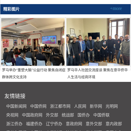
+more
精彩图片
罗马举办“重塑大脑”公益行动 聚焦自闭症
罗马华人社团交流座谈 聚焦在意华侨华
群体跨文化支持
人生活与经商环境
友情链接
中国新闻网
中国侨网
浙江都市网
人民网
新华网
光明网
央视网
中国政府网
外交部
统战部
国侨办
中国侨联
浙江侨办
福建侨办
辽宁侨办
意政府网
意外交部
意内政部